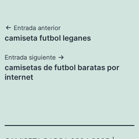
Navegación
Entrada anterior
camiseta futbol leganes
de
entradas
Entrada siguiente
camisetas de futbol baratas por
internet