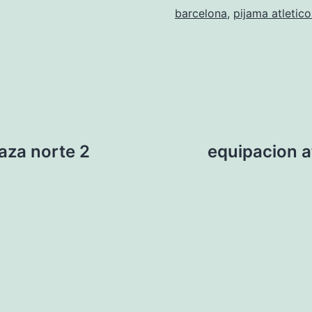
barcelona
,
pijama atletic
laza norte 2
equipacion a