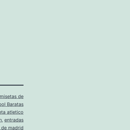
misetas de
bol Baratas
ta atletico
n
,
entradas
o de madrid