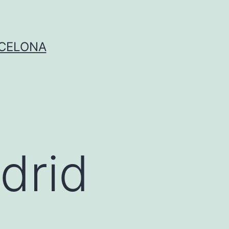
RCELONA
drid