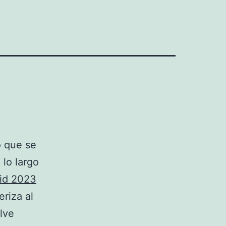
o que se
 lo largo
rid 2023
eriza al
lve