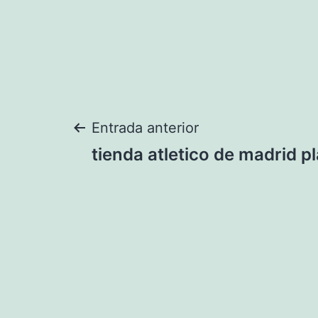
Navegación
Entrada anterior
tienda atletico de madrid p
de
entradas