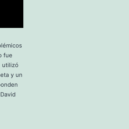
olémicos
o fue
utilizó
seta y un
sponden
 David