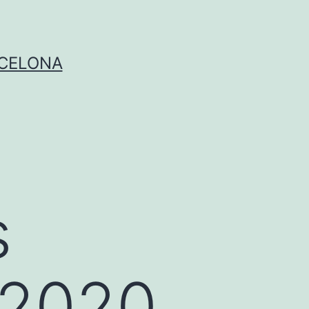
RCELONA
s
 2020