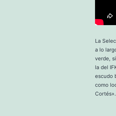
La Selec
a lo lar
verde, s
la del I
escudo b
como loc
Cortés».