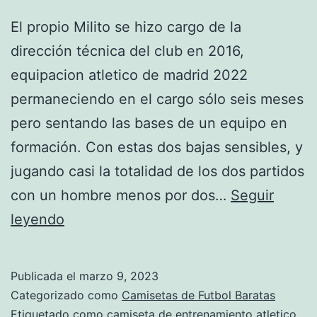
El propio Milito se hizo cargo de la
dirección técnica del club en 2016,
equipacion atletico de madrid 2022
permaneciendo en el cargo sólo seis meses
pero sentando las bases de un equipo en
formación. Con estas dos bajas sensibles, y
jugando casi la totalidad de los dos partidos
con un hombre menos por dos…
Seguir
atletico
leyendo
de
madrid
Publicada el
marzo 9, 2023
tercera
Categorizado como
Camisetas de Futbol Baratas
camiseta
Etiquetado como
camiseta de entrenamiento atletico