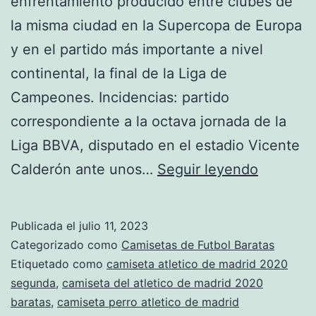
enfrentamiento producido entre clubes de
la misma ciudad en la Supercopa de Europa
y en el partido más importante a nivel
continental, la final de la Liga de
Campeones. Incidencias: partido
correspondiente a la octava jornada de la
Liga BBVA, disputado en el estadio Vicente
segunda
Calderón ante unos…
Seguir leyendo
camiset
del
Publicada el
julio 11, 2023
atltico
Categorizado como
Camisetas de Futbol Baratas
de
Etiquetado como
camiseta atletico de madrid 2020
segunda
,
camiseta del atletico de madrid 2020
madrid
baratas
,
camiseta perro atletico de madrid