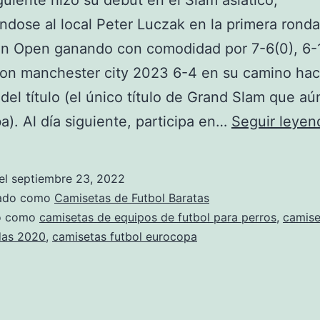
iguiente hizo su debut en el Slam asiático,
ndose al local Peter Luczak en la primera ronda
an Open ganando con comodidad por 7-6(0), 6-
on manchester city 2023 6-4 en su camino haci
del título (el único título de Grand Slam que aú
a). Al día siguiente, participa en…
Seguir leyen
el
septiembre 23, 2022
zado como
Camisetas de Futbol Baratas
do como
camisetas de equipos de futbol para perros
,
camise
das 2020
,
camisetas futbol eurocopa