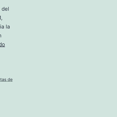
 del
1,
a la
n
camisetas
do
de
futbol
inglesas
tas de