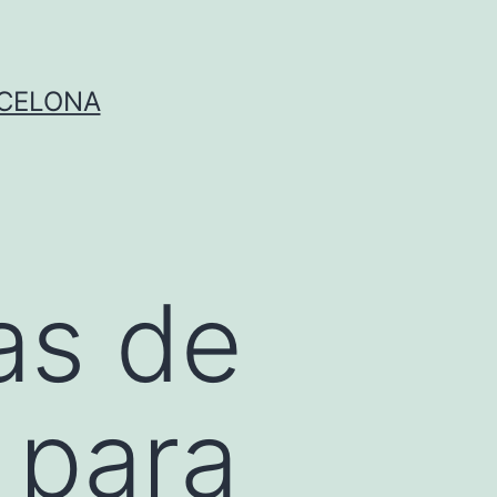
RCELONA
as de
 para