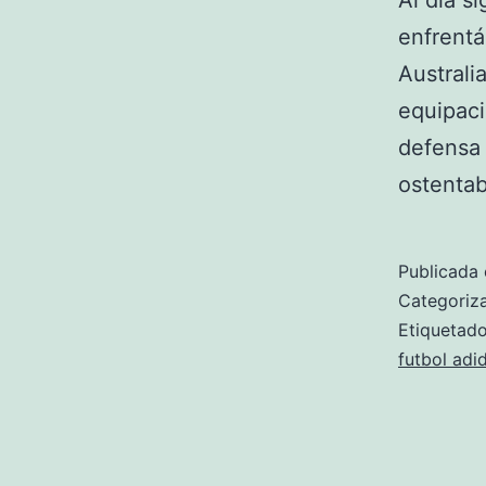
Al día s
enfrentá
Australi
equipaci
defensa 
ostentab
Publicada 
Categori
Etiqueta
futbol adi