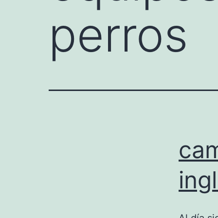
perros
cam
ing