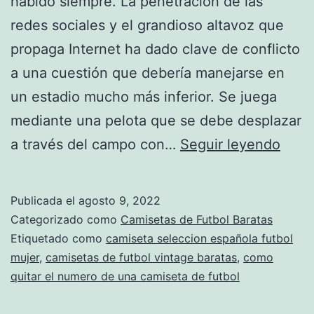
habido siempre. La penetración de las
redes sociales y el grandioso altavoz que
propaga Internet ha dado clave de conflicto
a una cuestión que debería manejarse en
un estadio mucho más inferior. Se juega
mediante una pelota que se debe desplazar
cami
a través del campo con…
Seguir leyendo
futbo
bara
Publicada el
agosto 9, 2022
athle
Categorizado como
Camisetas de Futbol Baratas
bilba
Etiquetado como
camiseta seleccion española futbol
mujer
,
camisetas de futbol vintage baratas
,
como
quitar el numero de una camiseta de futbol