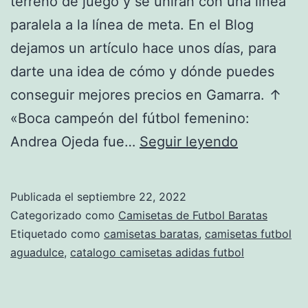
terreno de juego y se unirán con una línea
paralela a la línea de meta. En el Blog
dejamos un artículo hace unos días, para
darte una idea de cómo y dónde puedes
conseguir mejores precios en Gamarra. ↑
«Boca campeón del fútbol femenino:
camisetas
Andrea Ojeda fue…
Seguir leyendo
de
futbol
Publicada el
septiembre 22, 2022
baratas
Categorizado como
Camisetas de Futbol Baratas
2017
Etiquetado como
camisetas baratas
,
camisetas futbol
aguadulce
,
catalogo camisetas adidas futbol
18