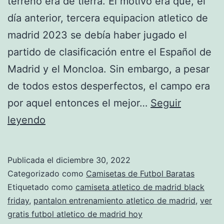
terreno era de tierra. El motivo era que, el
día anterior, tercera equipacion atletico de
madrid 2023 se debía haber jugado el
partido de clasificación entre el Español de
Madrid y el Moncloa. Sin embargo, a pesar
de todos estos desperfectos, el campo era
por aquel entonces el mejor…
Seguir
camiseta
leyendo
oficial
atletico
Publicada el
diciembre 30, 2022
de
Categorizado como
Camisetas de Futbol Baratas
madrid
Etiquetado como
camiseta atletico de madrid black
friday
,
pantalon entrenamiento atletico de madrid
,
ver
2014
gratis futbol atletico de madrid hoy